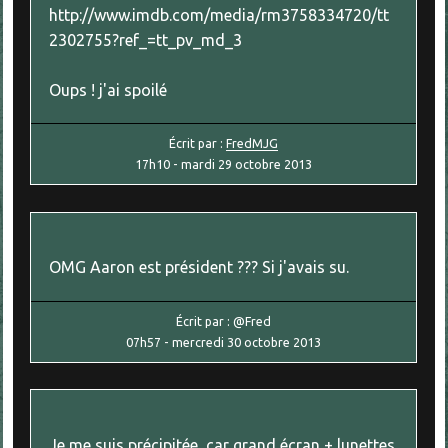
http://www.imdb.com/media/rm3758334720/tt
2302755?ref_=tt_pv_md_3
Oups ! j'ai spoilé
Écrit par :
FredMJG
17h10
-
mardi 29
octobre 2013
OMG Aaron est président ??? Si j'avais su.
Écrit par :
@Fred
07h57
-
mercredi 30
octobre 2013
Je me suis précipitée, car grand écran + lunettes