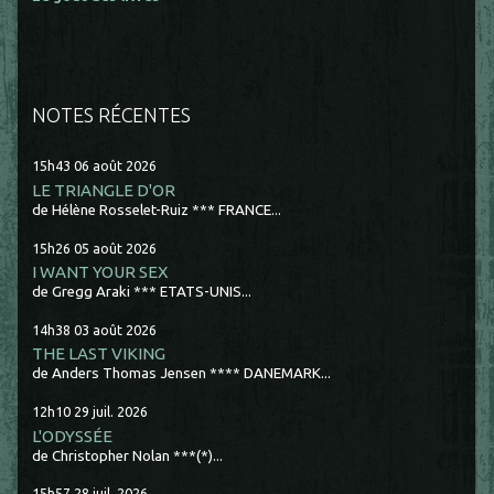
NOTES RÉCENTES
15h43
06
août 2026
LE TRIANGLE D'OR
de Hélène Rosselet-Ruiz *** FRANCE...
15h26
05
août 2026
I WANT YOUR SEX
de Gregg Araki *** ETATS-UNIS...
14h38
03
août 2026
THE LAST VIKING
de Anders Thomas Jensen **** DANEMARK...
12h10
29
juil. 2026
L'ODYSSÉE
de Christopher Nolan ***(*)...
15h57
28
juil. 2026