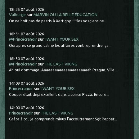
18h35
07
août 2026
Valburge
sur
MARVIN OU LA BELLE ÉDUCATION
On ne boit pas de pastis à Xertigny !!!!!!les vosgiens ne...
18h31
07
août 2026
@Princécranoir
sur
I WANT YOUR SEX
Oui après ce grand calme les affaires vont reprendre. ça...
18h30
07
août 2026
@Princécranoir
sur
THE LAST VIKING
Ah oui dommage. Aaaaaaaaaaaaaaaaaaaaaah Prague. Ville...
14h09
07
août 2026
Princecranoir
sur
I WANT YOUR SEX
Cooper était déjà excellent dans Licorice Pizza. Encore...
14h00
07
août 2026
Princecranoir
sur
THE LAST VIKING
Grâce à toi, je comprends mieux l'accoutrement Sgt Pepper...