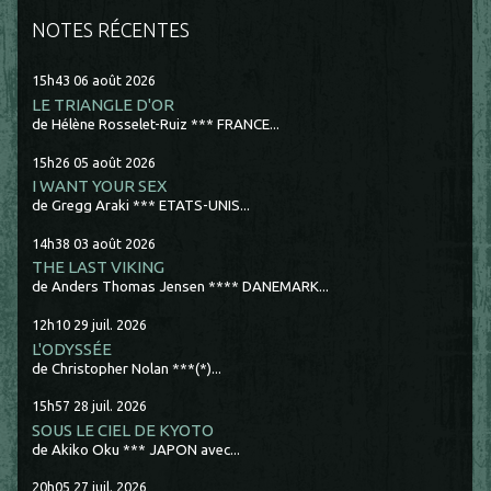
NOTES RÉCENTES
15h43
06
août 2026
LE TRIANGLE D'OR
de Hélène Rosselet-Ruiz *** FRANCE...
15h26
05
août 2026
I WANT YOUR SEX
de Gregg Araki *** ETATS-UNIS...
14h38
03
août 2026
THE LAST VIKING
de Anders Thomas Jensen **** DANEMARK...
12h10
29
juil. 2026
L'ODYSSÉE
de Christopher Nolan ***(*)...
15h57
28
juil. 2026
SOUS LE CIEL DE KYOTO
de Akiko Oku *** JAPON avec...
20h05
27
juil. 2026