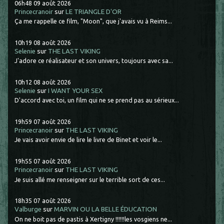
06h48
09
août 2026
Princecranoir
sur
LE TRIANGLE D'OR
Ça me rappelle ce film, "Moon", que j'avais vu à Reims...
10h19
08
août 2026
Selenie
sur
THE LAST VIKING
J'adore ce réalisateur et son univers, toujours avec sa...
10h12
08
août 2026
Selenie
sur
I WANT YOUR SEX
D'accord avec toi, un film qui ne se prend pas au sérieux...
19h59
07
août 2026
Princecranoir
sur
THE LAST VIKING
Je vais avoir envie de lire le livre de Binet et voir le...
19h55
07
août 2026
Princecranoir
sur
THE LAST VIKING
Je suis allé me renseigner sur le terrible sort de ces...
18h35
07
août 2026
Valburge
sur
MARVIN OU LA BELLE ÉDUCATION
On ne boit pas de pastis à Xertigny !!!!!!les vosgiens ne...