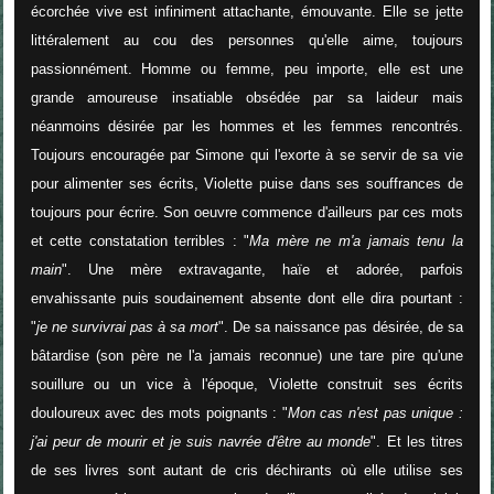
écorchée vive est infiniment attachante, émouvante. Elle se jette
littéralement au cou des personnes qu'elle aime, toujours
passionnément. Homme ou femme, peu importe, elle est une
grande amoureuse insatiable obsédée par sa laideur mais
néanmoins désirée par les hommes et les femmes rencontrés.
Toujours encouragée par Simone qui l'exorte à se servir de sa vie
pour alimenter ses écrits, Violette puise dans ses souffrances de
toujours pour écrire. Son oeuvre commence d'ailleurs par ces mots
et cette constatation terribles : "
Ma mère ne m'a jamais tenu la
main
". Une mère extravagante, haïe et adorée, parfois
envahissante puis soudainement absente dont elle dira pourtant :
"
je ne survivrai pas à sa mort
". De sa naissance pas désirée, de sa
bâtardise (son père ne l'a jamais reconnue) une tare pire qu'une
souillure ou un vice à l'époque, Violette construit ses écrits
douloureux avec des mots poignants : "
Mon ca
s n'est pas unique :
j'ai peur de mourir et je suis navrée d'être au monde
". Et les titres
de ses livres sont autant de cris déchirants où elle utilise ses