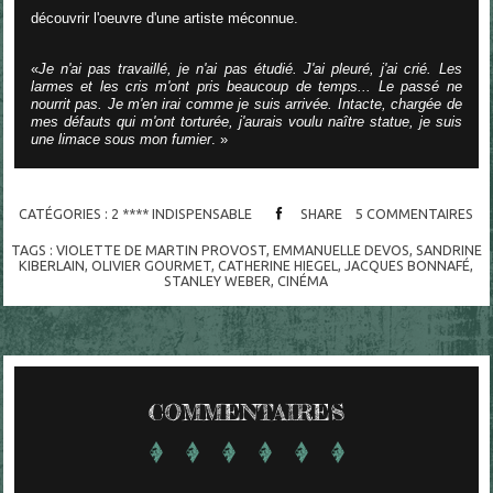
découvrir l'oeuvre d'une artiste méconnue.
«
Je n'ai pas travaillé, je n'ai pas étudié. J'ai pleuré, j'ai crié. Les
larmes et les cris m'ont pris beaucoup de temps... Le passé ne
nourrit pas. Je m'en irai comme je suis arrivée. Intacte, chargée de
mes défauts qui m'ont torturée, j'aurais voulu naître statue, je suis
une limace sous mon fumier
. »
CATÉGORIES :
2 **** INDISPENSABLE
SHARE
5
COMMENTAIRES
TAGS :
VIOLETTE DE MARTIN PROVOST
,
EMMANUELLE DEVOS
,
SANDRINE
KIBERLAIN
,
OLIVIER GOURMET
,
CATHERINE HIEGEL
,
JACQUES BONNAFÉ
,
STANLEY WEBER
,
CINÉMA
COMMENTAIRES