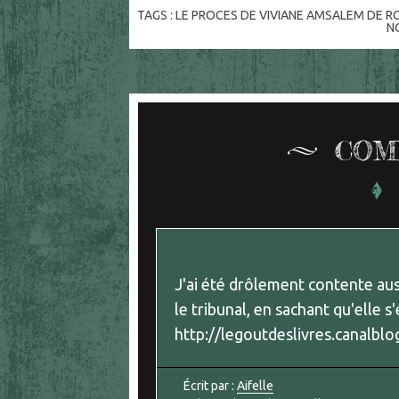
TAGS :
LE PROCES DE VIVIANE AMSALEM DE R
N
COM
J'ai été drôlement contente auss
le tribunal, en sachant qu'elle s'
http://legoutdeslivres.canalb
Écrit par :
Aifelle