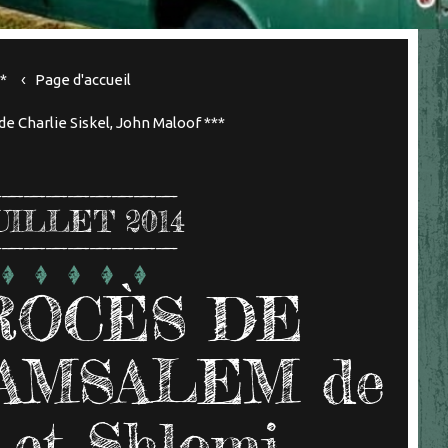
*
Page d'accueil
Charlie Siskel, John Maloof ***
UILLET 2014
ROCÈS DE
 AMSALEM de
 et Shlomi