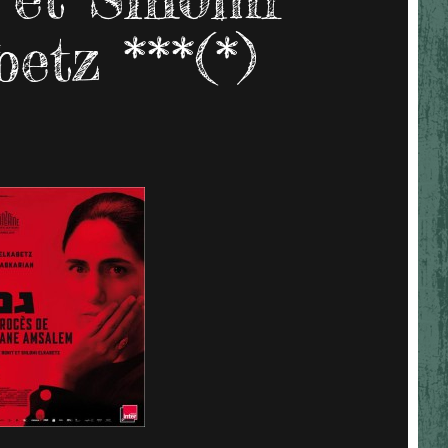
etz ***(*)