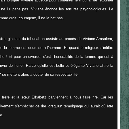
ais lorsque Viviane accepte pour contenter le tribunal de retourner
 ne lui parle pas. Viviane énonce les tortures psychologiques. Le
mme droit, courageux, il ne la bat pas.
istre, glaciale du tribunal on assiste au procès de Viviane Amsalem,
que la femme est soumise à l'homme. Et quand le religieux s'infiltre
ophe ! Et pour un divorce, c'est l'honorabilité de la femme qui est à
vie de hurler. Parce qu'elle est belle et élégante Viviane attire la
 se mettent alors à douter de sa respectabilité.
le frère et la sœur Elkabetz parviennent à nous faire rire. Car les
vement s'empêcher de rire lorsqu'un témoignage qui aurait dû être
e.