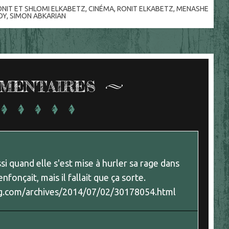
ONIT ET SHLOMI ELKABETZ
,
CINÉMA
,
RONIT ELKABETZ
,
MENASHE
OY
,
SIMON ABKARIAN
MENTAIRES
i quand elle s'est mise à hurler sa rage dans
enfonçait, mais il fallait que ça sorte.
log.com/archives/2014/07/02/30178054.html