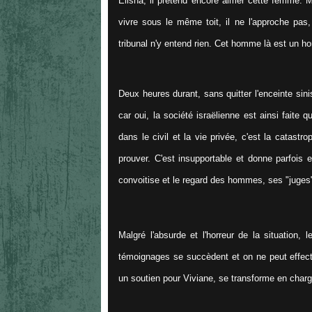
Elisha, il prétend encore aimer cette femme. M
vivre sous le même toit, il ne l'approche pas,
tribunal n'y entend rien. Cet homme là est un ho
Deux heures durant, sans quitter l'enceinte sin
car oui, la société israëlienne est ainsi faite 
dans le civil et la vie privée, c'est la catastr
prouver. C'est insupportable et donne parfois en
convoitise et le regard des hommes, ses "juges"
Malgré l'absurde et l'horreur de la situation, 
témoignages se succèdent et on ne peut effecti
un soutien pour Viviane, se transforme en charg