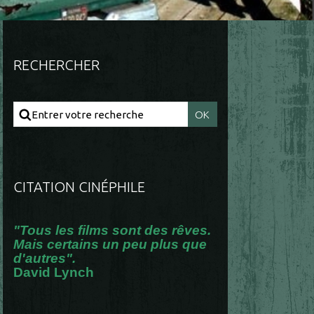
RECHERCHER
CITATION CINÉPHILE
"Tous les films sont des rêves.
Mais certains un peu plus que
d'autres".
David Lynch