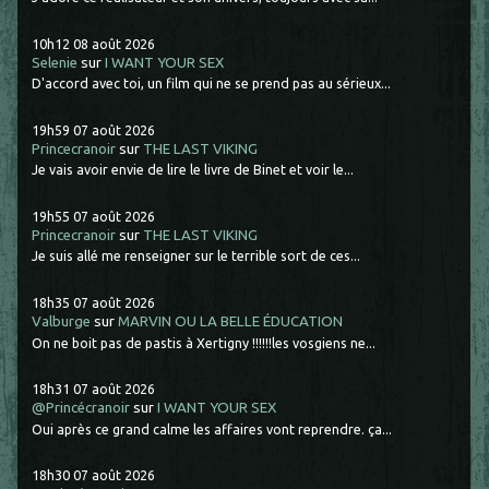
10h12
08
août 2026
Selenie
sur
I WANT YOUR SEX
D'accord avec toi, un film qui ne se prend pas au sérieux...
19h59
07
août 2026
Princecranoir
sur
THE LAST VIKING
Je vais avoir envie de lire le livre de Binet et voir le...
19h55
07
août 2026
Princecranoir
sur
THE LAST VIKING
Je suis allé me renseigner sur le terrible sort de ces...
18h35
07
août 2026
Valburge
sur
MARVIN OU LA BELLE ÉDUCATION
On ne boit pas de pastis à Xertigny !!!!!!les vosgiens ne...
18h31
07
août 2026
@Princécranoir
sur
I WANT YOUR SEX
Oui après ce grand calme les affaires vont reprendre. ça...
18h30
07
août 2026