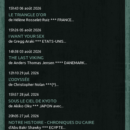
15h43
06
août 2026
LE TRIANGLE D'OR
de Hélène Rosselet-Ruiz *** FRANCE...
15h26
05
août 2026
I WANT YOUR SEX
de Gregg Araki *** ETATS-UNIS...
14h38
03
août 2026
THE LAST VIKING
de Anders Thomas Jensen **** DANEMARK...
12h10
29
juil. 2026
L'ODYSSÉE
de Christopher Nolan ***(*)...
15h57
28
juil. 2026
SOUS LE CIEL DE KYOTO
de Akiko Oku *** JAPON avec...
20h05
27
juil. 2026
NOTRE HISTOIRE - CHRONIQUES DU CAIRE
d'Abu Bakr Shawky *** EGYPTE...