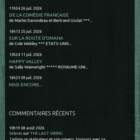
11h54
26
juil. 2026
DE LA COMÉDIE FRANCAISE
de Martin Darondeau et Bertrand Usclat ***...
16h13
25
juil. 2026
SUR LA ROUTE D'OMAHA
de Cole Webley *** ETATS-UNIS...
13h24
11
juil. 2026
HAPPY VALLEY
de Sally Wainwright ***** ROYAUME-UNI...
16h23
09
juil. 2026
MAIS ENCORE...
COMMENTAIRES RÉCENTS
10h19
08
août 2026
Selenie
sur
THE LAST VIKING
J'adore ce réalisateur et son univers, toujours avec sa...