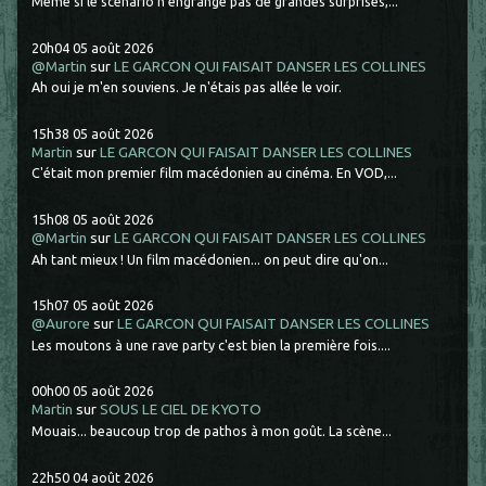
Même si le scénario n'engrange pas de grandes surprises,...
20h04
05
août 2026
@Martin
sur
LE GARCON QUI FAISAIT DANSER LES COLLINES
Ah oui je m'en souviens. Je n'étais pas allée le voir.
15h38
05
août 2026
Martin
sur
LE GARCON QUI FAISAIT DANSER LES COLLINES
C'était mon premier film macédonien au cinéma. En VOD,...
15h08
05
août 2026
@Martin
sur
LE GARCON QUI FAISAIT DANSER LES COLLINES
Ah tant mieux ! Un film macédonien... on peut dire qu'on...
15h07
05
août 2026
@Aurore
sur
LE GARCON QUI FAISAIT DANSER LES COLLINES
Les moutons à une rave party c'est bien la première fois....
00h00
05
août 2026
Martin
sur
SOUS LE CIEL DE KYOTO
Mouais... beaucoup trop de pathos à mon goût. La scène...
22h50
04
août 2026