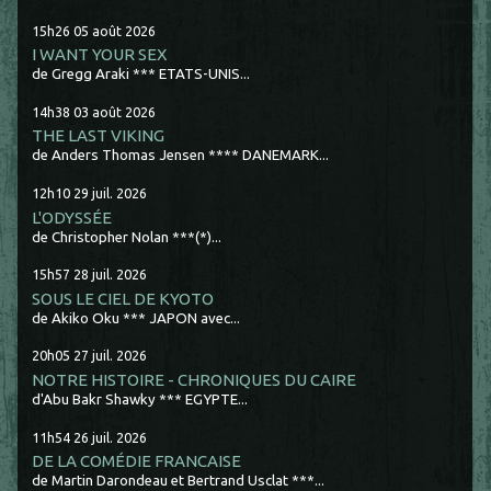
15h26
05
août 2026
I WANT YOUR SEX
de Gregg Araki *** ETATS-UNIS...
14h38
03
août 2026
THE LAST VIKING
de Anders Thomas Jensen **** DANEMARK...
12h10
29
juil. 2026
L'ODYSSÉE
de Christopher Nolan ***(*)...
15h57
28
juil. 2026
SOUS LE CIEL DE KYOTO
de Akiko Oku *** JAPON avec...
20h05
27
juil. 2026
NOTRE HISTOIRE - CHRONIQUES DU CAIRE
d'Abu Bakr Shawky *** EGYPTE...
11h54
26
juil. 2026
DE LA COMÉDIE FRANCAISE
de Martin Darondeau et Bertrand Usclat ***...