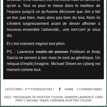
qu'on a. Tout va pour le mieux dans le meilleur de
l'espace jusqu'à ce qu'Aurora découvre que Jim a fait
un truc pas bien, mais alors pas bien du tout. Alors ils
s'évitent soigneusement avant de devoir affronter à
nouveau ensemble l'adversité... une rom'com' je vous
dis.
Et c'est vraiment mignon tout plein.
PS. : Lawrence
couille de poisson
Fishburn et Andy
Garcia ne servent à rien mais ils sont au générique. Un
reliquat d'impôt j'imagine. Michael Sheen en cyborg est
marrant comme tout.
CATÉGORIES :
4 ** POURQUOI PAS ?
SHARE
2
COMMENTAIRES
TAGS :
PASSENGERS DE MORTEM TYLDUM
,
JENNIFER LAWRENCE
,
CHRIS
PRATT
,
MICHAEL SHEEN
,
CINÉMADE MORTEM TYLDUM