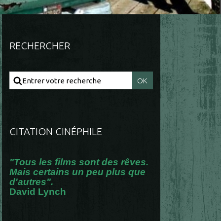
RECHERCHER
CITATION CINÉPHILE
"Tous les films sont des rêves.
Mais certains un peu plus que
d'autres".
David Lynch