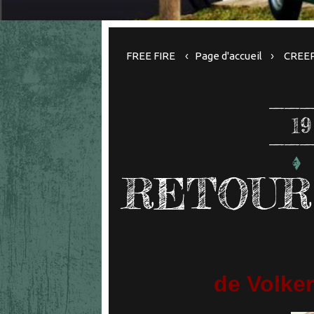
FREE FIRE
Page d'accueil
CREE
19
RETOUR
de Volker