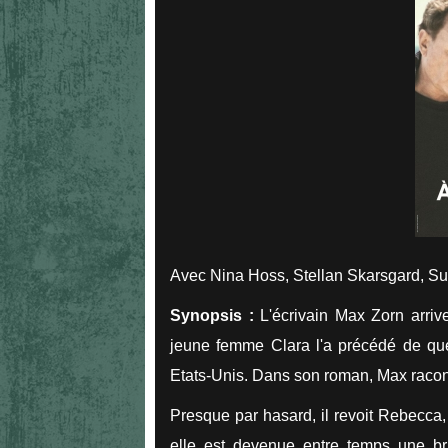
Avec Nina Hoss, Stellan Skarsgard, Su
Synopsis :
L'écrivain Max Zorn arri
jeune femme Clara l'a précédé de que
Etats-Unis. Dans son roman, Max raconte
Presque par hasard, il revoit Rebecca,
elle est devenue entre temps une bri