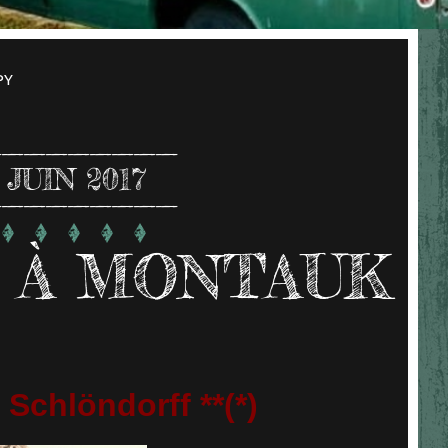
PY
JUIN 2017
 À MONTAUK
 Schlöndorff **(*)