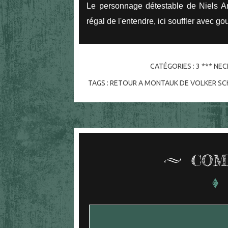
Le personnage détestable de Niels Ares
régal de l'entendre, ici souffler avec 
CATÉGORIES :
3 *** NE
TAGS :
RETOUR A MONTAUK DE VOLKER S
COM