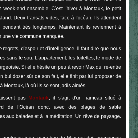
 week-end ensemble. C'est l'hiver à Montauk, le petit
land. Deux transats vides, face à l'océan. Ils attendent
 pendant très longtemps. Maintenant ils reviennent à
 sur une vie commune manquée.
regrets, d'espoir et d'intelligence. Il faut dire que nous
s sans le sou. L'appartement, les toilettes, le mode de
eoisie. Si elle hésite un peu à revoir Max qui re-entre
 bulldozer sûr de son fait, elle finit par lui proposer de
à Montauk, là où ils se sont jadis aimés.
aissent pas
Montauk
, il s'agit d'un hameau situé à
bord de l'Océan donc, avec des plages de sable
ces aux balades et à la méditation. Un rêve de paysage.
es quelques jours marathon de Max qui doit promouvoir