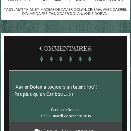
TAGS :
MATTHIAS ET MAXIME DE XAVIER DOLAN
,
CINÉMA
,
AVEC GABRIEL
D'ALMEIDA FREITAS
,
XAVIER DOLAN
,
ANNE DORVAL
COMMENTAIRES
'Xavier Dolan a toujours un talent fou' !
Pas plus qu'un Caribou .... ;-)
Écrit par :
Ronnie
09h39
-
mardi 22
octobre 2019