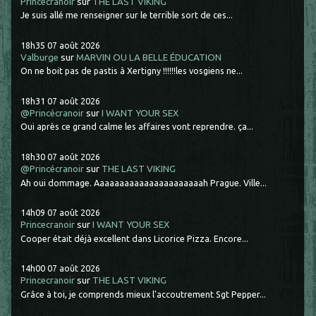
Princecranoir
sur
THE LAST VIKING
Je suis allé me renseigner sur le terrible sort de ces...
18h35
07
août 2026
Valburge
sur
MARVIN OU LA BELLE ÉDUCATION
On ne boit pas de pastis à Xertigny !!!!!!les vosgiens ne...
18h31
07
août 2026
@Princécranoir
sur
I WANT YOUR SEX
Oui après ce grand calme les affaires vont reprendre. ça...
18h30
07
août 2026
@Princécranoir
sur
THE LAST VIKING
Ah oui dommage. Aaaaaaaaaaaaaaaaaaaaaah Prague. Ville...
14h09
07
août 2026
Princecranoir
sur
I WANT YOUR SEX
Cooper était déjà excellent dans Licorice Pizza. Encore...
14h00
07
août 2026
Princecranoir
sur
THE LAST VIKING
Grâce à toi, je comprends mieux l'accoutrement Sgt Pepper...