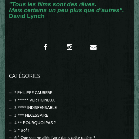
"Tous les films sont des rêves.
Mais certains un peu plus que d'autres".
David Lynch
CATÉGORIES
* PHILIPPE CAUBERE
1 ***** VERTIGINEUX
2 **** INDISPENSABLE
3 *** NECESSAIRE
4 ** POURQUOI PAS ?
5 * Bof !
6 ° Que suis-je allée faire dans cette galère ?