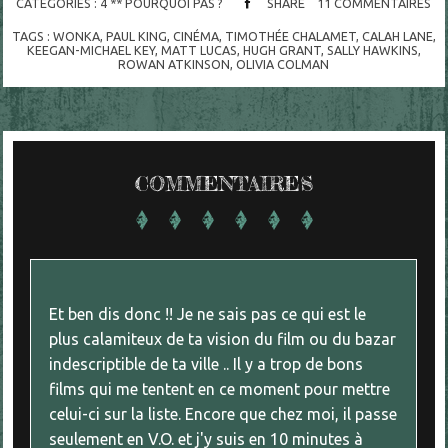
CATÉGORIES :
4 ** POURQUOI PAS ?
SHARE
11
COMMENTAIRES
TAGS :
WONKA
,
PAUL KING
,
CINÉMA
,
TIMOTHÉE CHALAMET
,
CALAH LANE
,
KEEGAN-MICHAEL KEY
,
MATT LUCAS
,
HUGH GRANT
,
SALLY HAWKINS
,
ROWAN ATKINSON
,
OLIVIA COLMAN
COMMENTAIRES
Et ben dis donc !! Je ne sais pas ce qui est le
plus calamiteux de ta vision du film ou du bazar
indescriptible de ta ville .. Il y a trop de bons
films qui me tentent en ce moment pour mettre
celui-ci sur la liste. Encore que chez moi, il passe
seulement en V.O. et j'y suis en 10 minutes à