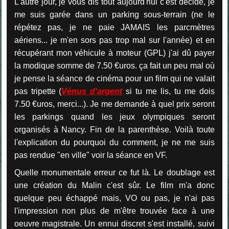
L'autre jour, je vous dis tout aujourd'hui c'est décidé, je
me suis garée dans un parking sous-terrain (ne le
répétez pas, je ne paie JAMAIS les parcmètres
aériens... je m'en sors pas trop mal sur l'année) et en
récupérant mon véhicule à moteur (GPL) j'ai dû payer
la modique somme de 7.50 €uros. ça fait un peu mal où
je pense la séance de cinéma pour un film qui ne valait
pas tripette (
Vénus d'argent
si tu me lis, tu me dois
7.50 €uros, merci...). Je me demande à quel prix seront
les parkings quand les jeux olympiques seront
organisés à Nancy. Fin de la parenthèse. Voilà toute
l'explication du pourquoi du comment, je ne me suis
pas rendue "en ville" voir la séance en VF.
Quelle monumentale erreur ce fut là. Le doublage est
une création du Malin c'est sûr. Le film m'a donc
quelque peu échappé mais, VO ou pas, je n'ai pas
l'impression non plus de m'être trouvée face à une
oeuvre magistrale. Un ennui discret s'est installé, suivi