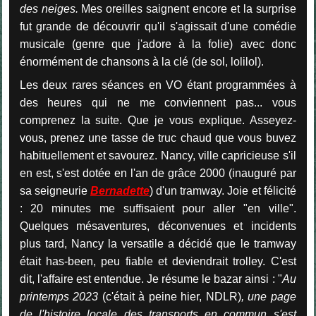
des neiges.
Mes oreilles saignent encore et la surprise
fut grande de découvrir qu'il s'agissait d'une comédie
musicale (genre que j'adore à la folie) avec donc
énormément de chansons à la clé (de sol, lolilol).
Les deux rares séances en VO étant programmées à
des heures qui ne me conviennent pas... vous
comprenez la suite. Que je vous explique. Asseyez-
vous, prenez une tasse de truc chaud que vous buvez
habituellement et savourez. Nancy, ville capricieuse s'il
en est, s'est dotée en l'an de grâce 2000 (inauguré par
sa seigneurie
Bernadette
) d'un tramway. Joie et félicité
: 20 minutes me suffisaient pour aller "en ville".
Quelques mésaventures, déconvenues et incidents
plus tard, Nancy la versatile a décidé que le tramway
était has-been, peu fiable et deviendrait trolley. C'est
dit, l'affaire est entendue. Je résume le bazar ainsi : "
Au
printemps 2023
(c'était à peine hier, NDLR)
, une page
de l'histoire locale des transports en commun s'est