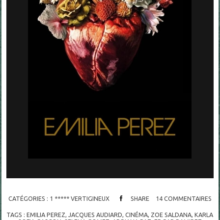
CATÉGORIES :
1 ***** VERTIGINEUX
SHARE
14
COMMENTAIRES
TAGS :
EMILIA PEREZ
,
JACQUES AUDIARD
,
CINÉMA
,
ZOE SALDANA
,
KARLA