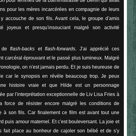
on pour femmes de la Barnimstrasse de Berlin qui avait
ations pour les mères incarcérées en compagnie de leurs
 y accouche de son fils. Avant cela, le groupe d'amis
é joyeux et presqu'insouciant malgré son activité
n de
flash-backs
et
flash-forwards
. J'ai apprécié ces
ent carcéral éprouvant et le passé plus lumineux. Malgré
nologie, on n'est jamais perdu. Et je suis heureuse de
alle car le synopsis en révèle beaucoup trop. Je peux
'une histoire vraie et que Hilde est un personnage
ée par l'interprétation exceptionnelle de Liv Lisa Fries à
la force de résister encore malgré les conditions de
e à son fils. Car finalement ce film est avant tout une
d puis amour maternel. Et c'est bouleversant. La joie et
s fait place au bonheur de cajoler son bébé et de s'y