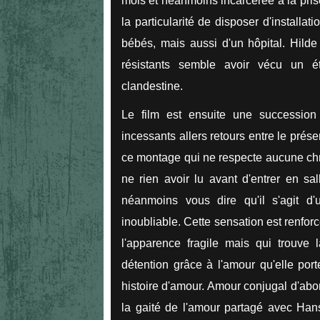
mois et néanmoins incarcérée à la pris
la particularité de disposer d'install
bébés, mais aussi d'un hôpital. Hilde
résistants semble avoir vécu un ét
clandestine.
Le film est ensuite une successio
incessants allers retours entre le prés
ce montage qui ne respecte aucune chro
ne rien avoir lu avant d'entrer en s
néanmoins vous dire qu'il s'agit d
inoubliable. Cette sensation est renforc
l'apparence fragile mais qui trouve 
détention grâce à l'amour qu'elle port
histoire d'amour. Amour conjugal d'abor
la gaité de l'amour partagé avec Han