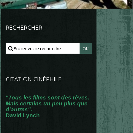
RECHERCHER
CITATION CINÉPHILE
"Tous les films sont des rêves.
Mais certains un peu plus que
d'autres".
David Lynch