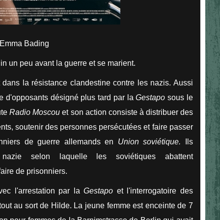
r, Emma Bading
n un peu avant la guerre et se marient.
ans la résistance clandestine contre les nazis. Aussi
upe d'opposants désigné plus tard par la
Gestapo
sous le
ute
Radio Moscou
et son action consiste à distribuer des
ments, soutenir des personnes persécutées et faire passer
nniers de guerre allemands en
Union soviétique.
Ils
azie selon laquelle les soviétiques abattent
aire de prisonniers.
ec l'arrestation par la
Gestapo
et l'interrogatoire des
out au sort de Hilde. La jeune femme est enceinte de 7