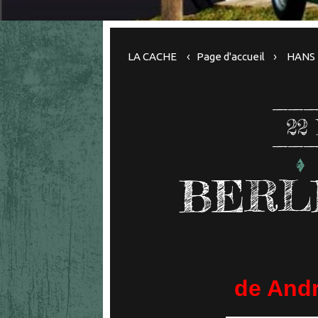
LA CACHE
Page d'accueil
HANS 
22
BERLI
de Andr