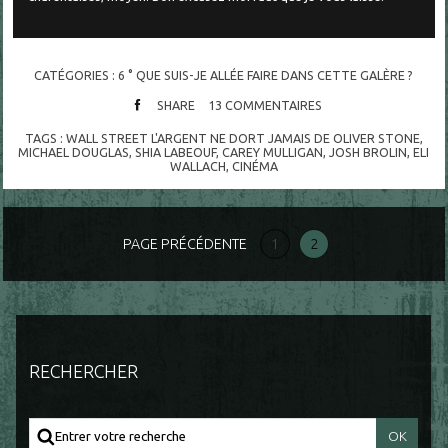
CATÉGORIES :
6 ° QUE SUIS-JE ALLÉE FAIRE DANS CETTE GALÈRE ?
SHARE
13
COMMENTAIRES
TAGS :
WALL STREET L'ARGENT NE DORT JAMAIS DE OLIVER STONE
,
MICHAEL DOUGLAS
,
SHIA LABEOUF
,
CAREY MULLIGAN
,
JOSH BROLIN
,
ELI
WALLACH
,
CINÉMA
PAGE PRÉCÉDENTE
1
2
RECHERCHER