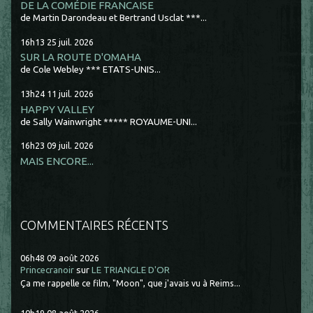
DE LA COMÉDIE FRANCAISE
de Martin Darondeau et Bertrand Usclat ***...
16h13
25
juil. 2026
SUR LA ROUTE D'OMAHA
de Cole Webley *** ETATS-UNIS...
13h24
11
juil. 2026
HAPPY VALLEY
de Sally Wainwright ***** ROYAUME-UNI...
16h23
09
juil. 2026
MAIS ENCORE...
COMMENTAIRES RÉCENTS
06h48
09
août 2026
Princecranoir
sur
LE TRIANGLE D'OR
Ça me rappelle ce film, "Moon", que j'avais vu à Reims...
10h19
08
août 2026