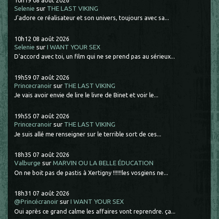
Selenie
sur
THE LAST VIKING
J'adore ce réalisateur et son univers, toujours avec sa...
10h12
08
août 2026
Selenie
sur
I WANT YOUR SEX
D'accord avec toi, un film qui ne se prend pas au sérieux...
19h59
07
août 2026
Princecranoir
sur
THE LAST VIKING
Je vais avoir envie de lire le livre de Binet et voir le...
19h55
07
août 2026
Princecranoir
sur
THE LAST VIKING
Je suis allé me renseigner sur le terrible sort de ces...
18h35
07
août 2026
Valburge
sur
MARVIN OU LA BELLE ÉDUCATION
On ne boit pas de pastis à Xertigny !!!!!!les vosgiens ne...
18h31
07
août 2026
@Princécranoir
sur
I WANT YOUR SEX
Oui après ce grand calme les affaires vont reprendre. ça...