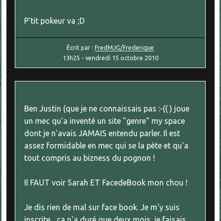
P'tit pokeur va ;D
Écrit par :
FredMJG/Frederique
13h25
-
vendredi 15
octobre 2010
Ben Justin (que je ne connaissais pas :-(( ) joue
un mec qu'a inventé un site "genre" my space
dont je n'avais JAMAIS entendu parler. Il est
assez formidable en mec qui se la pète et qu'a
tout compris au bizness du pognon !
Il FAUT voir Sarah ET FacedeBook mon chou !
Je dis rien de mal sur face book. Je m'y suis
inscrite... ça n'a duré que deux mois, je faisais