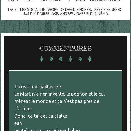
TAGS :
THE SOCIAL NETWORK DE DAVID FINCHER
,
JESSE EISENBERG
,
JUSTIN TIMBERLAKE
,
ANDREW GARFIELD
,
CINÉMA
COMMENTAIRES
Tu ris donc paillasse ?
Le Mark n'a rien inventé, le pognon et le cul
mènent le monde et ça n'est pas près de
s'arrêter.
Donc, ça talk et ça stalke
euh
peut-être pas ce week-end alors