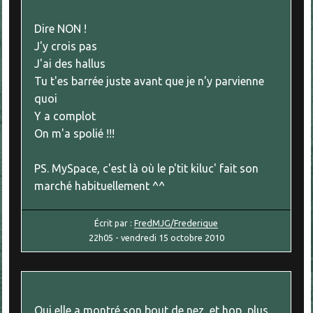
Dire NON !
J'y crois pas
J'ai des hallus
Tu t'es barrée juste avant que je n'y parvienne
quoi
Y a complot
On m'a spolié !!!
PS. MySpace, c'est là où le p'tit kiluc' fait son
marché habituellement ^^
Écrit par :
FredMJG/Frederique
22h05
-
vendredi 15
octobre 2010
Oui elle a montré son bout de nez, et hop, plus