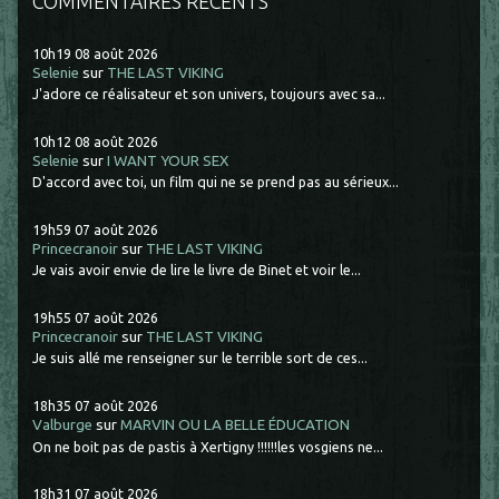
COMMENTAIRES RÉCENTS
10h19
08
août 2026
Selenie
sur
THE LAST VIKING
J'adore ce réalisateur et son univers, toujours avec sa...
10h12
08
août 2026
Selenie
sur
I WANT YOUR SEX
D'accord avec toi, un film qui ne se prend pas au sérieux...
19h59
07
août 2026
Princecranoir
sur
THE LAST VIKING
Je vais avoir envie de lire le livre de Binet et voir le...
19h55
07
août 2026
Princecranoir
sur
THE LAST VIKING
Je suis allé me renseigner sur le terrible sort de ces...
18h35
07
août 2026
Valburge
sur
MARVIN OU LA BELLE ÉDUCATION
On ne boit pas de pastis à Xertigny !!!!!!les vosgiens ne...
18h31
07
août 2026