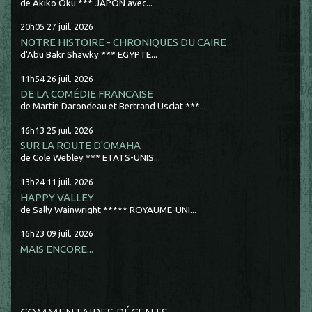
de Akiko Oku *** JAPON avec...
20h05
27
juil. 2026
NOTRE HISTOIRE - CHRONIQUES DU CAIRE
d'Abu Bakr Shawky *** EGYPTE...
11h54
26
juil. 2026
DE LA COMÉDIE FRANCAISE
de Martin Darondeau et Bertrand Usclat ***...
16h13
25
juil. 2026
SUR LA ROUTE D'OMAHA
de Cole Webley *** ETATS-UNIS...
13h24
11
juil. 2026
HAPPY VALLEY
de Sally Wainwright ***** ROYAUME-UNI...
16h23
09
juil. 2026
MAIS ENCORE...