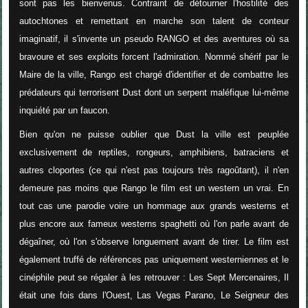
sont pas les bienvenus. Contraint de détourner l'hostilité des
autochtones et remettant en marche son talent de conteur
imaginatif, il s'invente un pseudo RANGO et des aventures où sa
bravoure et ses exploits forcent l'admiration. Nommé shérif par le
Maire de la ville, Rango est chargé d'identifier et de combattre les
prédateurs qui terrorisent Dust dont un serpent maléfique lui-même
inquiété par un faucon.
Bien qu'on ne puisse oublier que Dust la ville est peuplée
exclusivement de
reptiles, rongeurs, amphibiens, batraciens et
autres cloportes (ce qui n'est pas toujours très ragoûtant), il n'en
demeure pas moins que Rango le film est un western un vrai. En
tout cas une parodie voire un hommage aux grands westerns et
plus encore aux fameux westerns spaghetti où l'on parle avant de
dégaîner, où l'on s'observe longuement avant de tirer. Le film est
également truffé de références pas uniquement westerniennes et le
cinéphile peut se régaler à les retrouver : Les Sept Mercenaires, Il
était une fois dans l'Ouest, Las Vegas Parano, Le Seigneur des