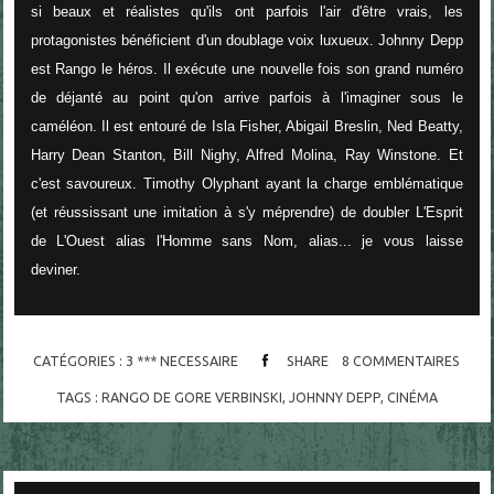
si beaux et réalistes qu'ils ont parfois l'air d'être vrais, les
protagonistes bénéficient d'un doublage voix luxueux. Johnny Depp
est Rango le héros. Il exécute une nouvelle fois son grand numéro
de déjanté au point qu'on arrive parfois à l'imaginer sous le
caméléon. Il est entouré de Isla Fisher, Abigail Breslin, Ned Beatty,
Harry Dean Stanton, Bill Nighy, Alfred Molina, Ray Winstone. Et
c'est savoureux. Timothy Olyphant ayant la charge emblématique
(et réussissant une imitation à s'y méprendre) de doubler L'Esprit
de L'Ouest alias l'Homme sans Nom, alias... je vous laisse
deviner.
CATÉGORIES :
3 *** NECESSAIRE
SHARE
8
COMMENTAIRES
TAGS :
RANGO DE GORE VERBINSKI
,
JOHNNY DEPP
,
CINÉMA