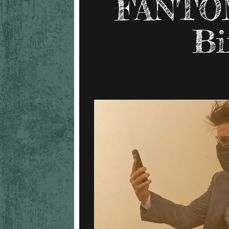
FANTÔ
Bi