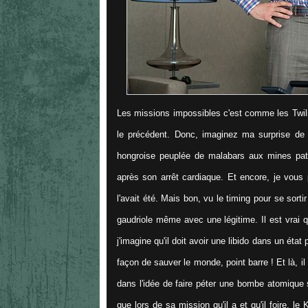
Les missions impossibles c'est comme les Twili
le précédent. Donc, imaginez ma surprise de 
hongroise peuplée de malabars aux mines patibu
après son arrêt cardiaque. Et encore, je vous p
l'avait été. Mais bon, vu le timing pour se sort
gaudriole même avec une légitime. Il est vrai
j'imagine qu'il doit avoir une libido dans un éta
façon de sauver le monde, point barre ! Et là, 
dans l'idée de faire péter une bombe atomique su
que lors de sa mission qu'il a et qu'il foire, le