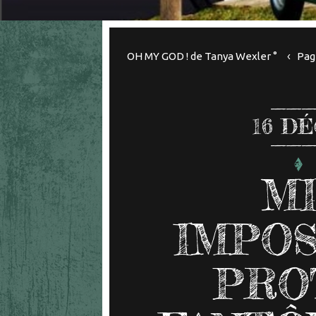
OH MY GOD ! de Tanya Wexler °
Pag
16
DÉ
MI
IMPOS
PRO