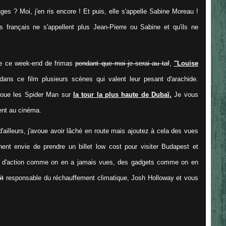
es ? Moi, j'en ris encore ! Et puis, elle s'appelle Sabine Moreau !
s français ne s'appellent plus Jean-Pierre ou Sabine et qu'ils ne
le ce week-end de frimas
pendant que moi je serai au taf
,
"Louise
dans ce film plusieurs scènes qui valent leur pesant d'arachide.
joue les Spider Man sur
la tour la plus haute de Dubaï
.
Je vous
ent au cinéma.
'ailleurs, j'avoue avoir lâché en route mais ajoutez à cela des vues
ent envie de prendre un billet low cost pour visiter Budapest et
 d'action comme on en a jamais vues, des gadgets comme on en
it
responsable du réchauffement climatique, Josh Holloway et vous