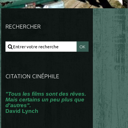
RECHERCHER
CITATION CINÉPHILE
"Tous les films sont des rêves.
Mais certains un peu plus que
d'autres".
David Lynch