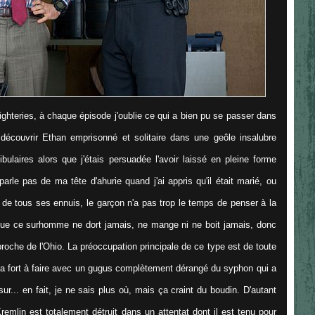
ghteries, à chaque épisode j'oublie ce qui a bien pu se passer dans
découvrir Ethan emprisonné et solitaire dans une geôle insalubre
laires alors que j'étais persuadée l'avoir laissé en pleine forme
arle pas de ma tête d'ahurie quand j'ai appris qu'il était marié, ou
ir de tous ses ennuis, le garçon n'a pas trop le temps de penser à la
 que ce surhomme ne dort jamais, ne mange ni ne boit jamais, donc
t proche de l'Ohio. La préoccupation principale de ce type est de toute
il a fort à faire avec un gugus complètement dérangé du syphon qui a
r... en fait, je ne sais plus où, mais ça craint du boudin. D'autant
 Kremlin est totalement détruit dans un attentat dont il est tenu pour