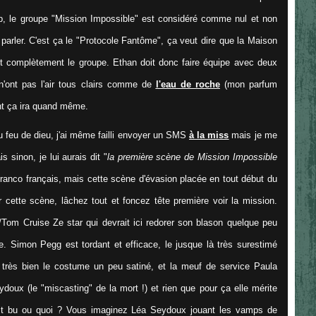
oup, le groupe "Mission Impossible" est considéré comme nul et non
parler. C'est ça le "Protocole Fantôme", ça veut dire que la Maison
ent complètement le groupe. Ethan doit donc faire équipe avec deux
 n'ont pas l'air tous clairs comme de
l'eau de roche
(mon parfum
nt ça ira quand même.
 du feu de dieu, j'ai même failli envoyer un SMS
à la miss
mais je me
 sinon, je lui aurais dit "
la première scène de Mission Impossible
franco français, mais cette scène d'évasion placée en tout début du
cette scène, lâchez tout et foncez tête première voir la mission.
/Tom Cruise Ze star qui devrait ici redorer son blason quelque peu
ute. Simon Pegg est tordant et efficace, le jusque là très surestimé
 très bien le costume un peu satiné, et la meuf de service Paula
doux (le "miscasting" de la mort !) et rien que pour ça elle mérite
ait bu ou quoi ? Vous imaginez Léa Seydoux jouant les vamps de