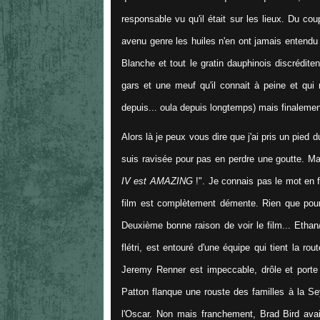
responsable vu qu'il était sur les lieux. Du c
avenu genre les huiles n'en ont jamais entendu 
Blanche et tout le gratin dauphinois discrédit
gars et une meuf qu'il connait à peine et qui
depuis... oula depuis longtemps) mais finaleme
Alors là je peux vous dire que j'ai pris un pied
suis ravisée pour pas en perdre une goutte. Mais
IV est AMAZING
!". Je connais pas le mot en 
film est complètement démente. Rien que pour 
Deuxième bonne raison de voir le film... Ethan
flétri, est entouré d'une équipe qui tient la ro
Jeremy Renner est impeccable, drôle et porte
Patton flanque une rouste des familles à la Sey
l'Oscar. Non mais franchement, Brad Bird av