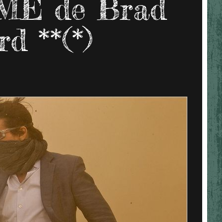
ME de Brad
rd **(*)