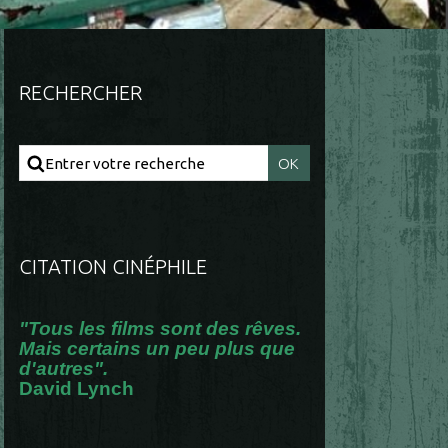
RECHERCHER
CITATION CINÉPHILE
"Tous les films sont des rêves.
Mais certains un peu plus que
d'autres".
David Lynch