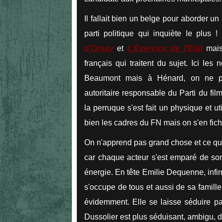
Il fallait bien un belge pour aborder un
parti politique qui inquiète le plus
d'Orsay
et
L'Exercice de l'Etat
mais 
français qui traitent du sujet. Ici 
Beaumont mais à Hénard, on ne p
autoritaire responsable du Parti du fil
la perruque s'est fait un physique et ut
bien les cadres du FN mais on s'en fich
On n'apprend pas grand chose et ce qui
car chaque acteur s'est emparé de son 
énergie. En tête Emilie Dequenne, infirm
s'occupe de tous et aussi de sa famill
évidemment. Elle se laisse séduire pa
Dussolier est plus séduisant, ambigu, d