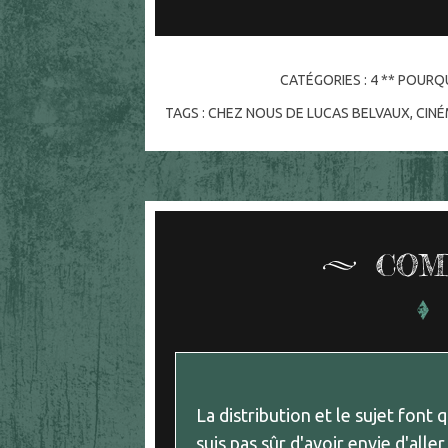
CATÉGORIES :
4 ** POURQU
TAGS :
CHEZ NOUS DE LUCAS BELVAUX
,
CIN
COM
La distribution et le sujet font q
suis pas sûr d'avoir envie d'alle