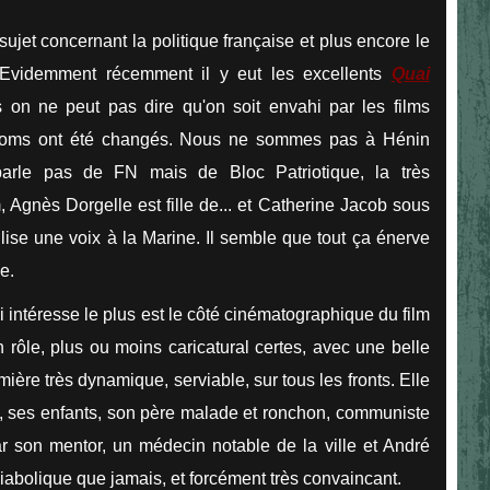
 sujet concernant la politique française et plus encore le
 ! Evidemment récemment il y eut les excellents
Quai
on ne peut pas dire qu'on soit envahi par les films
les noms ont été changés. Nous ne sommes pas à Hénin
arle pas de FN mais de Bloc Patriotique,
la très
m, Agnès Dorgelle est fille de... et Catherine Jacob sous
ilise une voix à la Marine
. Il semble que tout ça énerve
e.
 intéresse le plus est le côté cinématographique du film
rôle, plus ou moins caricatural certes, avec une belle
ière très dynamique, serviable, sur tous les fronts. Elle
e, ses enfants, son père malade et ronchon, communiste
r son mentor, un médecin notable de la ville et André
iabolique que jamais, et forcément très convaincant.