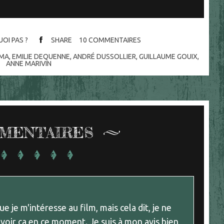
OI PAS ?
SHARE
10
COMMENTAIRES
ÉMA
,
EMILIE DEQUENNE
,
ANDRÉ DUSSOLLIER
,
GUILLAUME GOUIX
,
ANNE MARIVIN
MENTAIRES
ue je m'intéresse au film, mais cela dit, je ne
r voir ça en ce moment. Je suis à mon avis bien