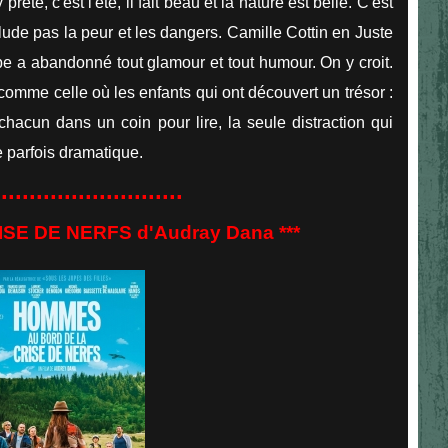
ête, c'est l'été, il fait beau et la nature est belle. C'est
élude pas la peur et les dangers. Camille Cottin en Juste
e a abandonné tout glamour et tout humour. On y croit.
comme celle où les enfants qui ont découvert un trésor :
t chacun dans un coin pour lire, la seule distraction qui
le parfois dramatique.
...........................
E DE NERFS d'Audray Dana ***