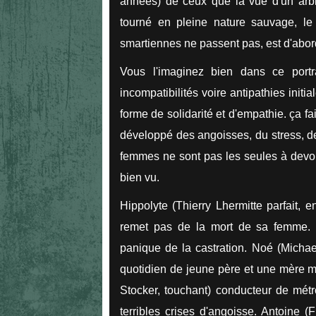
années) de ceux que la vue d'un arbr
tourné en pleine nature sauvage, l
smartiennes ne passent pas, est d'abor
Vous l'imaginez bien dans ce port
incompatibilités voire antipathies init
forme de solidarité et d'empathie. ça 
développé des angoisses, du stress, de
femmes ne sont pas les seules à devoir
bien vu.
Hippolyte (Thierry Lhermitte parfait,
remet pas de la mort de sa femme.
panique de la castration. Noé (Michael
quotidien de jeune père et une mère ma
Stocker, touchant) conducteur de métro
terribles crises d'angoisse. Antoine