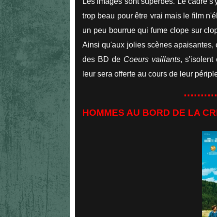
Les images sont superbes. Le cadre s'y pr
trop beau pour être vrai mais le film n'
un peu bourrue qui fume clope sur clop
Ainsi qu'aux jolies scènes apaisantes, 
des BD de
Coeurs vaillants
, s'isolen
leur sera offerte au cours de leur périp
.........
HOMMES AU BORD DE LA CRIS