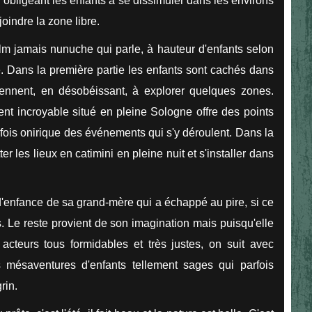
 obligeant les enfants à se dissimuler dans les environs
oindre la zone libre.
film jamais nunuche qui parle, à hauteur d'enfants selon
. Dans la première partie les enfants sont cachés dans
iennent, en désobéissant, à explorer quelques zones.
nt incroyable situé en pleine Sologne offre des points
ois onirique des événements qui s'y déroulent. Dans la
er les lieux en catimini en pleine nuit et s'installer dans
 d'enfance de sa grand-mère qui a échappé au pire, si ce
s. Le reste provient de son imagination mais puisqu'elle
 acteurs tous formidables et très justes, on suit avec
s mésaventures d'enfants tellement sages qui parfois
rin.