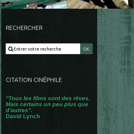
RECHERCHER
CITATION CINÉPHILE
"Tous les films sont des rêves.
Mais certains un peu plus que
d'autres".
David Lynch