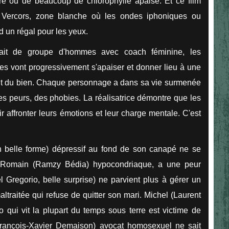
e ou de beaucoup de chlorophylle apaise. Et ce film
e Vercors, zone blanche où les ondes iphoniques ou
d un régal pour les yeux.
rait de groupe d'hommes avec coach féminine, les
iales vont progressivement s'apaiser et donner lieu à une
fait du bien. Chaque personnage a dans sa vie surmenée
s peurs, des phobies. La réalisatrice démontre que les
 affronter leurs émotions et leur charge mentale. C'est
 en belle forme) dépressif au fond de son canapé ne se
 Romain (Ramzy Bédia) hypocondriaque, a une peur
 Gregorio, belle surprise) ne parvient plus à gérer un
ltraitée qui refuse de quitter son mari. Michel (Laurent
 qui vit la plupart du temps sous terre est victime de
 (François-Xavier Demaison) avocat homosexuel ne sait