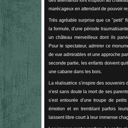
des allemands font irruption au château
marécageux en attendant de pouvoir rej
Très agréable surprise que ce "petit" 
la formule,
d'une période traumatisante
un château merveilleux dont ils parv
Pour le spectateur, admirer ce monume
de vue admirables et une approche parf
seconde partie, les enfants doivent quitt
une cabane dans les bois.
La réalisatrice s'inspire des souvenirs
n'est sans doute la mort de ses parent
s'est entourée d'une troupe de petits
émotion et en tremblant parfois leur
laissent libre court à leur immense chag