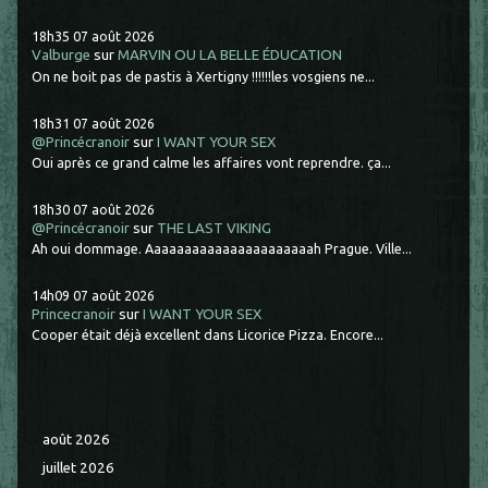
18h35
07
août 2026
Valburge
sur
MARVIN OU LA BELLE ÉDUCATION
On ne boit pas de pastis à Xertigny !!!!!!les vosgiens ne...
18h31
07
août 2026
@Princécranoir
sur
I WANT YOUR SEX
Oui après ce grand calme les affaires vont reprendre. ça...
18h30
07
août 2026
@Princécranoir
sur
THE LAST VIKING
Ah oui dommage. Aaaaaaaaaaaaaaaaaaaaaah Prague. Ville...
14h09
07
août 2026
Princecranoir
sur
I WANT YOUR SEX
Cooper était déjà excellent dans Licorice Pizza. Encore...
août 2026
juillet 2026