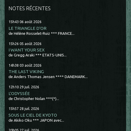
NOTES RÉCENTES
15h43
06
août 2026
LE TRIANGLE D'OR
de Hélène Rosselet-Ruiz *** FRANCE...
15h26
05
août 2026
I WANT YOUR SEX
de Gregg Araki *** ETATS-UNIS...
14h38
03
août 2026
THE LAST VIKING
de Anders Thomas Jensen **** DANEMARK...
12h10
29
juil. 2026
L'ODYSSÉE
de Christopher Nolan ***(*)...
15h57
28
juil. 2026
SOUS LE CIEL DE KYOTO
de Akiko Oku *** JAPON avec...
20h05
27
juil. 2026