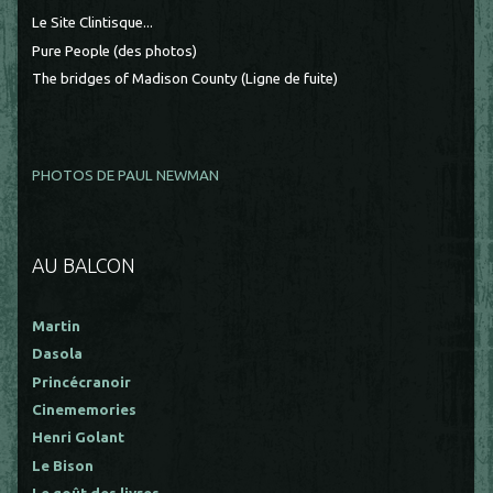
Le Site Clintisque...
Pure People (des photos)
The bridges of Madison County (Ligne de fuite)
PHOTOS DE PAUL NEWMAN
AU BALCON
Martin
Dasola
Princécranoir
Cinememories
Henri Golant
Le Bison