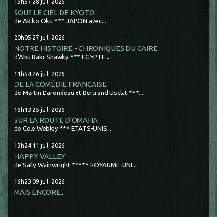
15h57
28
juil. 2026
SOUS LE CIEL DE KYOTO
de Akiko Oku *** JAPON avec...
20h05
27
juil. 2026
NOTRE HISTOIRE - CHRONIQUES DU CAIRE
d'Abu Bakr Shawky *** EGYPTE...
11h54
26
juil. 2026
DE LA COMÉDIE FRANCAISE
de Martin Darondeau et Bertrand Usclat ***...
16h13
25
juil. 2026
SUR LA ROUTE D'OMAHA
de Cole Webley *** ETATS-UNIS...
13h24
11
juil. 2026
HAPPY VALLEY
de Sally Wainwright ***** ROYAUME-UNI...
16h23
09
juil. 2026
MAIS ENCORE...