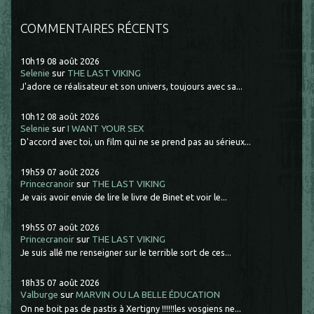
COMMENTAIRES RÉCENTS
10h19
08
août 2026
Selenie
sur
THE LAST VIKING
J'adore ce réalisateur et son univers, toujours avec sa...
10h12
08
août 2026
Selenie
sur
I WANT YOUR SEX
D'accord avec toi, un film qui ne se prend pas au sérieux...
19h59
07
août 2026
Princecranoir
sur
THE LAST VIKING
Je vais avoir envie de lire le livre de Binet et voir le...
19h55
07
août 2026
Princecranoir
sur
THE LAST VIKING
Je suis allé me renseigner sur le terrible sort de ces...
18h35
07
août 2026
Valburge
sur
MARVIN OU LA BELLE ÉDUCATION
On ne boit pas de pastis à Xertigny !!!!!!les vosgiens ne...