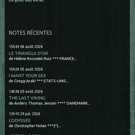
Le goût des livres
NOTES RÉCENTES
15h43
06
août 2026
LE TRIANGLE D'OR
de Hélène Rosselet-Ruiz *** FRANCE...
15h26
05
août 2026
I WANT YOUR SEX
de Gregg Araki *** ETATS-UNIS...
14h38
03
août 2026
THE LAST VIKING
de Anders Thomas Jensen **** DANEMARK...
12h10
29
juil. 2026
L'ODYSSÉE
de Christopher Nolan ***(*)...