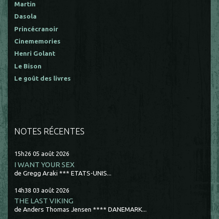
Martin
Dasola
Princécranoir
Cinememories
Henri Golant
Le Bison
Le goût des livres
NOTES RÉCENTES
15h26
05
août 2026
I WANT YOUR SEX
de Gregg Araki *** ETATS-UNIS...
14h38
03
août 2026
THE LAST VIKING
de Anders Thomas Jensen **** DANEMARK...