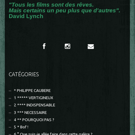
"Tous les films sont des rêves.
Mais certains un peu plus que d'autres".
David Lynch
CATÉGORIES
* PHILIPPE CAUBERE
1 ***** VERTIGINEUX
2 **** INDISPENSABLE
3 *** NECESSAIRE
4 ** POURQUOI PAS ?
5 * Bof !
6 ° Que suis-je allée faire dans cette galère ?