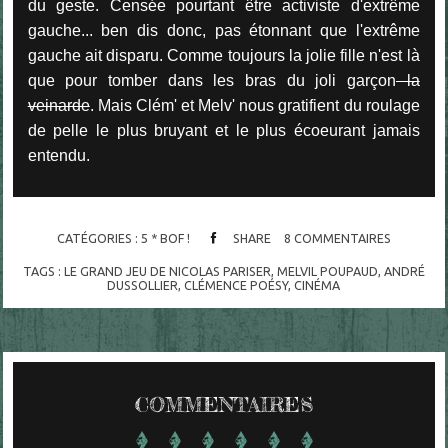
du geste. Censée pourtant être activiste d'extrême
gauche... ben dis donc, pas étonnant que l'extrême
gauche ait disparu. Comme toujours la jolie fille n'est là
que pour tomber dans les bras du joli garçon
la
veinarde
. Mais Clém' et Melv' nous gratifient du roulage
de pelle le plus bruyant et le plus écoeurant jamais
entendu.
CATÉGORIES :
5 * BOF !
SHARE
8
COMMENTAIRES
TAGS :
LE GRAND JEU DE NICOLAS PARISER
,
MELVIL POUPAUD
,
ANDRÉ
DUSSOLLIER
,
CLÉMENCE POÉSY
,
CINÉMA
COMMENTAIRES