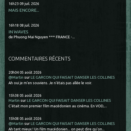
16h23
09
juil. 2026
MAIS ENCORE...
16h18
08
juil. 2026
IN WAVES
de Phuong Mai Nguyen *** FRANCE -...
COMMENTAIRES RÉCENTS
20h04
05
août 2026
@Martin
sur
LE GARCON QUI FAISAIT DANSER LES COLLINES
Ah oui je m'en souviens. Je n'étais pas allée le voir.
15h38
05
août 2026
Martin
sur
LE GARCON QUI FAISAIT DANSER LES COLLINES
C'était mon premier film macédonien au cinéma. En VOD,...
15h08
05
août 2026
@Martin
sur
LE GARCON QUI FAISAIT DANSER LES COLLINES
Ah tant mieux ! Un film macédonien... on peut dire qu'on...