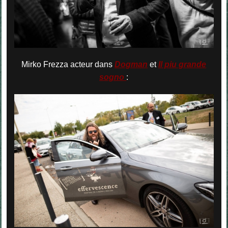
Mirko Frezza acteur dans
Dogman
et
Il piu grande
sogno
: