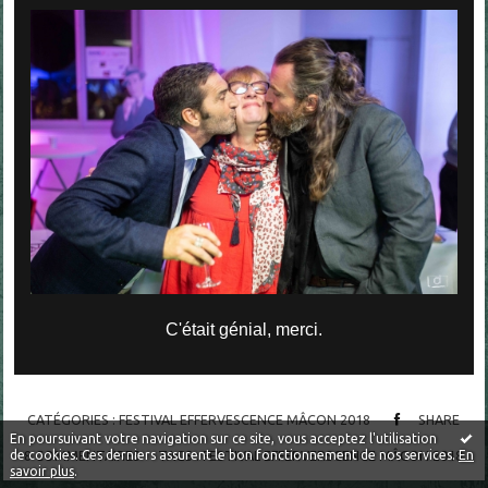
C'était génial, merci.
CATÉGORIES :
FESTIVAL EFFERVESCENCE MÂCON 2018
SHARE
En poursuivant votre navigation sur ce site, vous acceptez l'utilisation
8
COMMENTAIRES
TAGS :
FESTIVAL EFFERVERSCENCE MÂCON 2018
de cookies. Ces derniers assurent le bon fonctionnement de nos services.
En
savoir plus
.