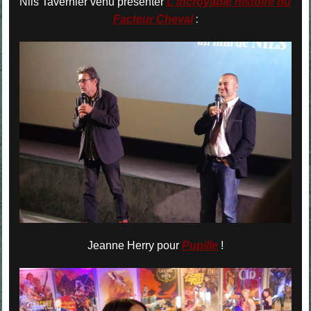
Nils Tavernier venu présenter
L'incroyable histoire du
:
Facteur Cheval
Jeanne Herry pour
Pupille
!