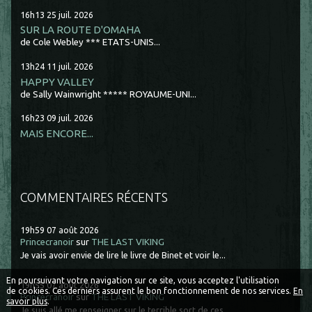
16h13
25
juil. 2026
SUR LA ROUTE D'OMAHA
de Cole Webley *** ETATS-UNIS...
13h24
11
juil. 2026
HAPPY VALLEY
de Sally Wainwright ***** ROYAUME-UNI...
16h23
09
juil. 2026
MAIS ENCORE...
COMMENTAIRES RÉCENTS
19h59
07
août 2026
Princecranoir
sur
THE LAST VIKING
Je vais avoir envie de lire le livre de Binet et voir le...
En poursuivant votre navigation sur ce site, vous acceptez l'utilisation
19h55
07
août 2026
de cookies. Ces derniers assurent le bon fonctionnement de nos services.
En
Princecranoir
sur
THE LAST VIKING
savoir plus
.
Je suis allé me renseigner sur le terrible sort de ces...