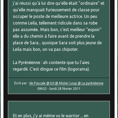
j'ai réussi qu'à lui dire qu'elle était "ordinaire" et
qu'elle manquait furieusement de classe pour
occuper le poste de meilleure actrice. Un peu
comme Leïla, tellement ridicule dans sa robe
pas assumée.. Mais bon, c'est meilleur "espoir"
elle a du chemin à faire avant de prendre la
place de Sara... quoique Sara soit plus jeune de
Leïla mais bon, on va pas chipoter.
La Pyrénéenne : ah contente que tu l'aies
regardé. C'est dingue ce film (logorama).
Écrit par :
de Pascale @ Ed @ Mister Loup @ La pyrénéenne
09h32
-
lundi 28
février 2011
Et en plus, j'y ai même vu le warrior ... en