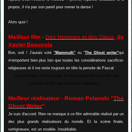
propos, il n'a pas son pareil pour mener la danse !
Alors quoi !
Meilleur film -
Des Hommes et des Dieux
, de
Xavier Beauvois
Bon, soit ! J'aurais voté
"Mammuth"
ou "
The Ghost writer"
qui
m'emportent bien plus loin que toutes les considérations sacrificio-
religieuses et il me reste toujours en tête la pensée de Pascal
"
Les hommes ne font jamais le mal si gaiement et si bien que
quand ils le font par conviction religieuse
".
Meilleur réalisateur - Roman Polanski "
The
Ghost Writer
"
Je suis d'accord. Rien ne manque à ce film admirable réalisé par un
des plus grands réalisateurs du monde. Et la scène finale,
vertigineuse, est un modèle. Inoubliable.