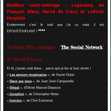
Meilleur court-métrage - Logorama, de
François Alaux, Hervé de Crécy et Ludovic
Houplain
Evidemment c’est le seul que j’ai vu mais il est
****
EPOUSTOUFLANT !
Meilleur Film étranger - "
The Social Network
"
,
de David Fincher
Et là, j’aurais voté blanc… parce que je les ai tous aimés !
«
Les amours imaginaires
», de Xavier Dolan
«
Dans ses yeux
», de Juan José Campanella
«
I
llégal
», d'Olivier Masset-Depasse
«
I
nception
», de Christopher Nolan
«
Invictus
», de Clint Eastwood.