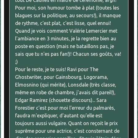
tout De Caunes en maître de cérémonie, argh!
Pour moi, son humour tombe à plat (toutes les
blagues sur la politique, au secours!), il manque
de rythme, c'est plat, c'est lisse, quel ennui!
Quand je vois comment Valérie Lemercier met
l'ambiance en 3 minutes, je la regrette bien au
poste en question (mais ne bataillons pas, je
sais que tu n'es pas fan!)! Chacun ses goûts, va!
;)
Pour le reste, je te suis! Ravi pour The
Ghostwriter, pour Gainsbourg, Logorama,
Elmosnino (qui mérite), Lonsdale (très classe,
même en robe de chambre, j'avais dit pareil!),
Edgar Ramirez (chouette discours)... Sara
Forestier c'est pour moi l'erreur du palmarès,
faudra m'expliquer, d'autant qu'elle est
toujours aussi vulgaire. Quant on reçoit le prix
suprême pour une actrice, c'est consternant de