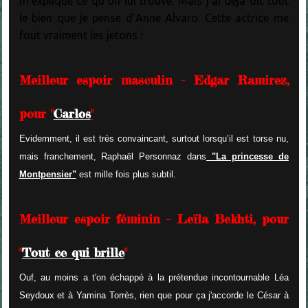
m'explique ce qu'on lui trouve. Mais j’ai déjà dit tout
le bien que je pense d’Anne Alvaro. Cette actrice me
fout vraiment les jetons !
Meilleur espoir masculin - Edgar Ramirez,
pour "
Carlos
"
Evidemment, il est très convaincant, surtout lorsqu’il est torse nu,
mais franchement, Raphaël Personnaz dans
"La princesse de
Montpensier
"
est mille fois plus subtil.
Meilleur espoir féminin - Leïla Bekhti, pour
"
Tout ce qui brille
"
Ouf, au moins a t'on échappé à la prétendue incontournable Léa
Seydoux et à Yamina Torrès, rien que pour ça j'accorde le César à