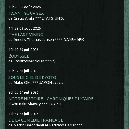
15h26
05
août 2026
I WANT YOUR SEX
de Gregg Araki *** ETATS-UNIS...
14h38
03
août 2026
THE LAST VIKING
de Anders Thomas Jensen **** DANEMARK...
12h10
29
juil. 2026
L'ODYSSÉE
de Christopher Nolan ***(*)...
15h57
28
juil. 2026
SOUS LE CIEL DE KYOTO
de Akiko Oku *** JAPON avec...
20h05
27
juil. 2026
NOTRE HISTOIRE - CHRONIQUES DU CAIRE
d'Abu Bakr Shawky *** EGYPTE...
11h54
26
juil. 2026
DE LA COMÉDIE FRANCAISE
de Martin Darondeau et Bertrand Usclat ***...