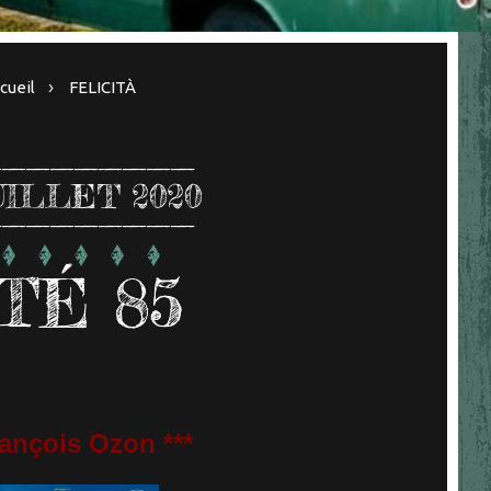
cueil
FELICITÀ
UILLET 2020
TÉ 85
ançois Ozon ***