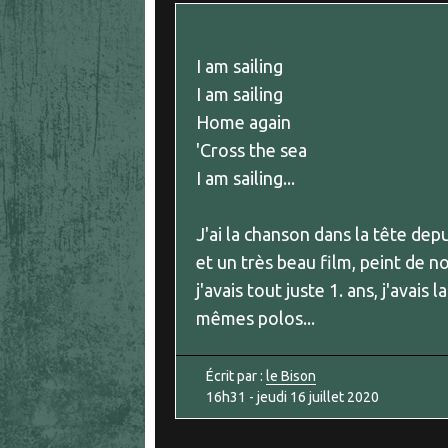
I am sailing
I am sailing
Home again
'Cross the sea
I am sailing...
J'ai la chanson dans la tête depu
et un très beau film, peint de no
j'avais tout juste 1. ans, j'ava
mêmes polos...
Écrit par :
le Bison
16h31
-
jeudi 16
juillet 2020