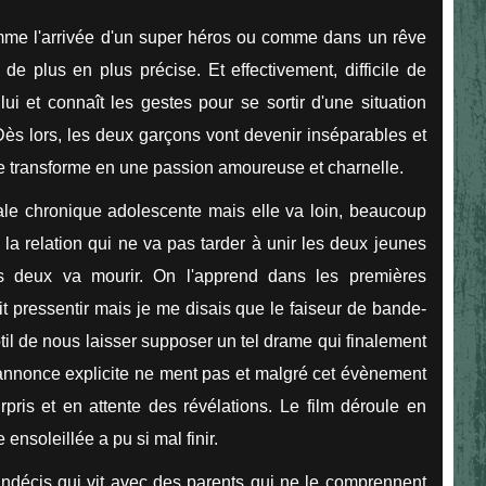
omme l'arrivée d'un super héros ou comme dans un rêve
 de plus en plus précise. Et effectivement, difficile de
lui et connaît les gestes pour se sortir d'une situation
. Dès lors, les deux garçons vont devenir inséparables et
e transforme en une passion amoureuse et charnelle.
ale chronique adolescente mais elle va loin, beaucoup
e la relation qui ne va pas tarder à unir les deux jeunes
s deux va mourir. On l'apprend dans les premières
 pressentir mais je me disais que le faiseur de bande-
til de nous laisser supposer un tel drame qui finalement
-annonce explicite ne ment pas et malgré cet évènement
pris et en attente des révélations. L
e film déroule en
ensoleillée a pu si mal finir.
indécis qui vit avec des parents qui ne le comprennent