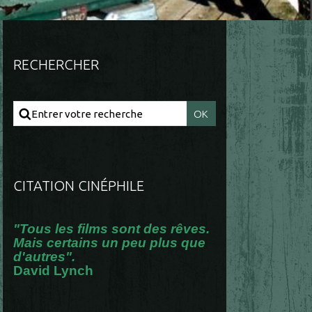
RECHERCHER
CITATION CINÉPHILE
"Tous les films sont des rêves.
Mais certains un peu plus que
d'autres".
David Lynch