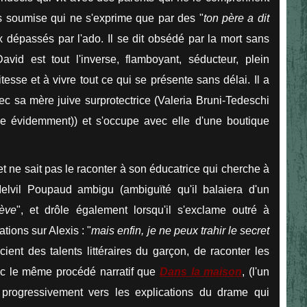
s soumise qui ne s'exprime que par des "
ton père a dit
eux dépassés par l'ado. Il se dit obsédé par la mort sans
vid est tout l'inverse, flamboyant, séducteur, plein
itesse et à vivre tout ce qui se présente sans délai. Il a
vec sa mère juive surprotectrice (Valeria Bruni-Tedeschi
me évidemment)) et s'occupe avec elle d'une boutique
et ne sait pas le raconter à son éducatrice qui cherche à
elvil Poupaud ambigu (ambiguïté qu'il balaiera d'un
lève
", et drôle également lorsqu'il s'exclame outré à
tions sur Alexis : "
mais enfin, je ne peux trahir le secret
cient des talents littéraires du garçon, de raconter les
nc le même procédé narratif que
Dans la maison
, (l'un
progressivement vers les explications du drame qui