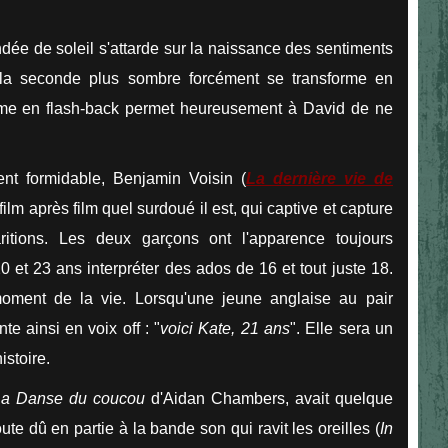
ndée de soleil s'attarde sur la naissance des sentiments
n, la seconde plus sombre forcément se transforme en
forme en flash-back permet heureusement à David de ne
nt formidable, Benjamin Voisin (
La dernière vie de
film après film quel surdoué il est, qui captive et capture
itions.
Les deux garçons ont l'apparence toujours
0 et 23 ans interpréter des ados de 16 et tout juste 18.
moment de la vie. Lorsqu'une jeune anglaise au pair
te ainsi en voix off : "
voici Kate, 21 ans
". Elle sera un
istoire.
La Danse du coucou
d'Aidan Chambers, avait quelque
te dû en partie à la bande son qui ravit les oreilles (
In