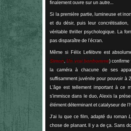
finalement ouvre sur un autre...
Si la première partie, lumineuse et ino
et du désir, puis leur concrétisatio
véritable thriller psychologique. La 
pas disparaître de l'écran.
Même si Félix Lefèbvre est absolume
Simon
,
Un vrai bonhomme
) confirme 
la caméra à chacune de ses appar
suffisamment juvénile pour pouvoir à 2
L'âge est tellement important à ce 
s'immisce dans le duo, Alexis la présen
élément déterminant et catalyseur de l'h
J'ai lu que ce film, adapté du roman
chose de planant. Il y a de ça. Sans dou