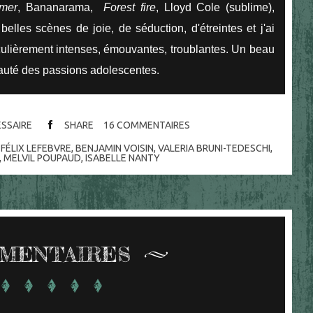
mer
, Bananarama,
Forest fire
, Lloyd Cole (sublime),
 belles scènes de joie, de séduction, d'étreintes et j'ai
culièrement intenses, émouvantes, troublantes. Un beau
 beauté des passions adolescentes.
ESSAIRE
SHARE
16
COMMENTAIRES
,
FÉLIX LEFEBVRE
,
BENJAMIN VOISIN
,
VALERIA BRUNI-TEDESCHI
,
,
MELVIL POUPAUD
,
ISABELLE NANTY
MENTAIRES