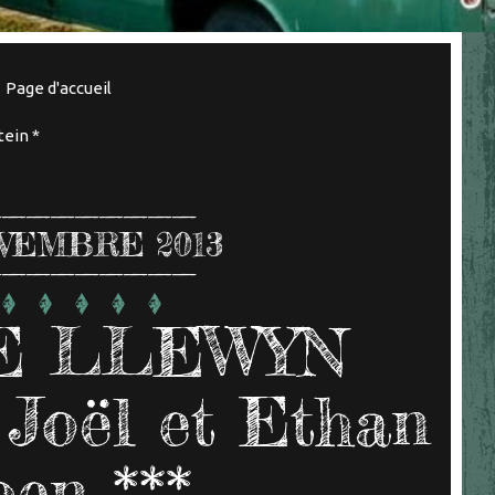
Page d'accueil
ein *
VEMBRE 2013
E LLEWYN
Joël et Ethan
en ***