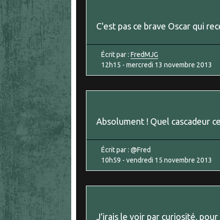
C'est pas ce brave Oscar qui re
Écrit par :
FredMJG
12h15
-
mercredi 13
novembre 2013
Absolument ! Quel cascadeur cet
Écrit par :
@Fred
10h59
-
vendredi 15
novembre 2013
J'irais le voir par curiosité, po