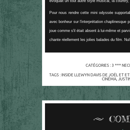
évoquait un tout autre style musical, la country
Pour nous rendre cette mini odyssée supportable
avec bonheur sur l'interprétation chaplinesque p
joue comme s'il était absent à lui-même et parv
chante réellement les jolies balades du film. Nul
CATÉGORIES :
3 *** NE
TAGS :
INSIDE LLEWYN DAVIS DE JOËL ET E
CINÉMA
,
JUSTI
COM