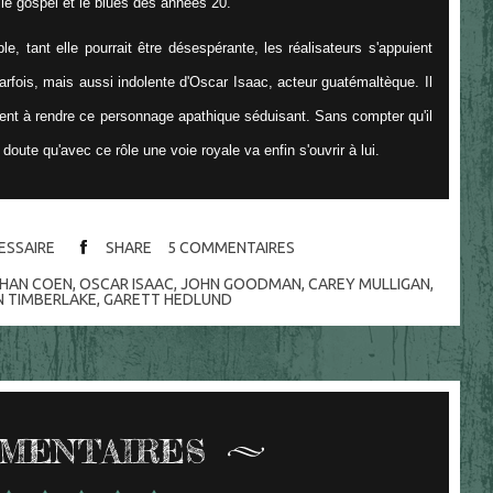
, le gospel et le blues des années 20.
, tant elle pourrait être désespérante, les réalisateurs s'appuient
arfois, mais aussi indolente d'Oscar Isaac, acteur guatémaltèque. Il
ient à rendre ce personnage apathique séduisant. Sans compter qu'il
 doute qu'avec ce rôle une voie royale va enfin s'ouvrir à lui.
CESSAIRE
SHARE
5
COMMENTAIRES
THAN COEN
,
OSCAR ISAAC
,
JOHN GOODMAN
,
CAREY MULLIGAN
,
N TIMBERLAKE
,
GARETT HEDLUND
MENTAIRES