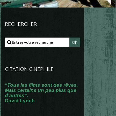
RECHERCHER
CITATION CINÉPHILE
"Tous les films sont des rêves.
Mais certains un peu plus que
d'autres".
David Lynch