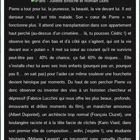
Pierre a tout pour lui, la jeunesse, la beauté, la vie devant lui. Il est
danseur mais il est très malade. Son « cœur de Pierre » ne
fonctionne plus. Il attend une transplantation dans son appartement
haut perché (au-dessus d’un cimetière… là, tu pousses Cédric !) et
observe les gens d’en bas et d’à côté qui s’agitent, qui ont la vie
devant eux « putain ». Il met sa sœur au courant qu’il ne survivra
peut-être pas : 40% de chance, ça fait 60% de risques… Elle
s’installe chez lui avec ses trois enfants (pourquoi pas un, pourquoi
pas 8… on sait pas) pour l’aider car même soulever une fourchette
devient héroïque par moments. Du haut de son perchoir Pierre va
donc observer ou inventer des vies à un historien chercheur et
dépressif (Fabrice Lucchini qui nous offre les plus beaux, profonds,
émouvants et drôles moments du film), un maraîcher amoureux
(Albert Dupontel), un architecte trop normal (François Cluzet), une
boulangère raciste et à la tête farcie de clichés (Karin Viard, dans
son premier rôle de composition… enfin, j’espère !), une étudiante
hésitante (Mélanie Laurent), un top-model sans cervelle (Audrey