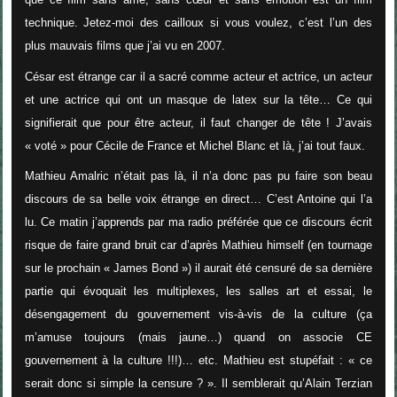
technique. Jetez-moi des cailloux si vous voulez, c’est l’un des
plus mauvais films que j’ai vu en 2007.
César est étrange
car il a sacré comme acteur et actrice, un acteur
et une actrice qui ont un masque de latex sur la tête… Ce qui
signifierait que pour être acteur, il faut changer de tête ! J’avais
« voté » pour Cécile de France et Michel Blanc et là, j’ai tout faux.
Mathieu Amalric n’était pas là, il n’a donc pas pu faire son beau
discours de sa belle voix étrange en direct… C’est Antoine qui l’a
lu. Ce matin j’apprends par ma radio préférée que ce discours écrit
risque de faire grand bruit car d’après Mathieu himself (en tournage
sur le prochain « James Bond ») il aurait été censuré de sa dernière
partie qui évoquait les multiplexes, les salles art et essai, le
désengagement du gouvernement vis-à-vis de la culture (ça
m’amuse toujours (mais jaune…) quand on associe CE
gouvernement à la culture !!!)… etc. Mathieu est stupéfait : « ce
serait donc si simple la censure ? ». Il semblerait qu’Alain Terzian