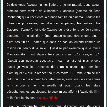
Je dois vous l’avouer j’aime, j’adore et je ne raterais sous aucun
prétexte cette remise de « hochets » annuels (comme dit Jean
Rochefort) qui autocélèbre la grande famille du cinéma. J’adore les
robes de princesses, les discours empêtrés, les autres plus
élaborés. J’aime Antoine de Caunes qui présente la soirée comme
personne. Il me fait rire même lorsque et peut-être encore plus il
n’est pas fin-fin… parce que dans ce cas on entend comme un
frisson qui parcourt la salle. Qu’il dise par exemple que le mime
Marceau était mort depuis trois jours mais qu’on croyait qu’il
répétait son nouveau spectacle… ça m’amuse et plus encore
quand je vois les tronches de certains cakes qui semblent
s’offusquer : « aucun respect pour les morts ! ». Donc, Antoine me
fait mourir de rire et Jean Rochefort aussi, alors lors de cette soirée
je m’amuse et je m’émerveille…et puis, quand les stars
décachettent les enveloppes, je peux m’esclaffer « j’l’avais dit !!! »,
et là c’est le nirvana
et c’est vérifiable
.
Cela ne m’empêche pas non plus d’exercer lors de cette