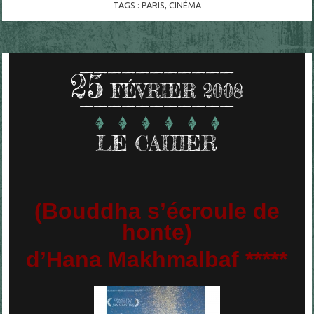
TAGS :
PARIS
,
CINÉMA
25
FÉVRIER 2008
LE CAHIER
(Bouddha s’écroule de
honte)
d’Hana Makhmalbaf *****