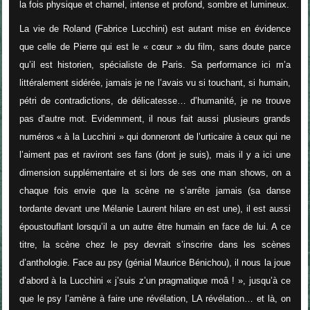
la fois physique et charnel, intense et profond, sombre et lumineux.
La vie de Roland (Fabrice Lucchini) est autant mise en évidence
que celle de Pierre qui est le « cœur » du film, sans doute parce
qu’il est historien, spécialiste de Paris. Sa performance ici m’a
littéralement sidérée, jamais je ne l’avais vu si touchant, si humain,
pétri de contradictions, de délicatesse… d’humanité, je ne trouve
pas d’autre mot. Evidemment, il nous fait aussi plusieurs grands
numéros « à la Lucchini » qui donneront de l’urticaire à ceux qui ne
l’aiment pas et raviront ses fans (dont je suis), mais il y a ici une
dimension supplémentaire et si lors de ses one man shows, on a
chaque fois envie que la scène ne s’arrête jamais (sa danse
tordante devant une Mélanie Laurent hilare en est une), il est aussi
époustouflant lorsqu’il a un autre être humain en face de lui. A ce
titre, la scène chez le psy devrait s’inscrire dans les scènes
d’anthologie. Face au psy (génial Maurice Bénichou), il nous la joue
d’abord à la Lucchini « j’suis z’un pragmatique moâ ! », jusqu’à ce
que le psy l’amène à faire une révélation, LA révélation… et là, on