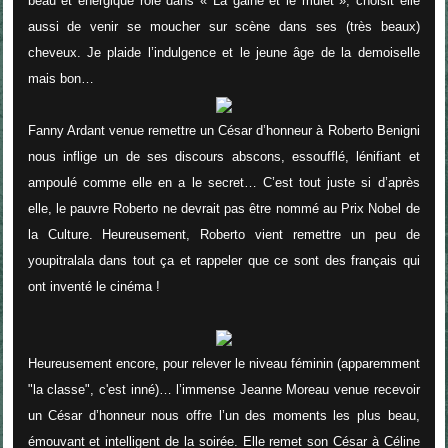
beau et énergique rôle dans « La gaine et le mulet », choisit elle
aussi de venir se moucher sur scène dans ses (très beaux)
cheveux. Je plaide l’indulgence et le jeune âge de la demoiselle
mais bon…
Fanny Ardant venue remettre un César d’honneur à Roberto Benigni
nous inflige un de ses discours abscons, essoufflé, lénifiant et
ampoulé comme elle en a le secret… C’est tout juste si d’après
elle, le pauvre Roberto ne devrait pas être nommé au Prix Nobel de
la Culture. Heureusement, Roberto vient remettre un peu de
youpitralala dans tout ça et rappeler que ce sont des français qui
ont inventé le cinéma !
Heureusement encore, pour relever le niveau féminin (apparemment
"la classe", c'est inné)… l’immense
Jeanne Moreau
venue recevoir
un
César d’honneur
nous offre l’un des moments les plus beau,
émouvant et intelligent de la soirée. Elle remet son César à Céline