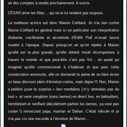
ait des comptes à rendre prochainement. A suivre.
C
É
SAR aime les filles… qui ne le lui rendent pas toujours.
La meilleure actrice
est donc Marion Cotillard. Je n’ai rien contre
Marion Cotillard en général mais ici en particulier son interprétation
titubante, vociférante et alcoolisée d’Edith Piaf m’avait laissé
muette à l’époque. Depuis presqu’un an qu’on répète à Marion
qu’elle est la plus grande, qu’elle obtient moult récompenses à
travers le monde et que peut-être c’est pas fini… on aurait pu
imaginer qu’elle commencerait à s’habituer et que pour cette
consécration annoncée, elle se donnerait la peine de se faire écrire
un beau discours plein d’émotion certes, mais digne !!! Non, Marion
a préféré jouer la surprise « ben merdalors j’m’y attendais pas du
tout »..et venir sangloter (sans larmes) en direct live, en bafouillant,
tremblotant et reniflant (décidément parfois les larmes, ça veut pas
couler !) remerciant papa, maman et Dahan. C’était ridicule et je
n’ai pas cru une seconde à l’émotion de Marion…