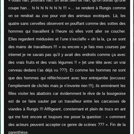
« ouais han, pourtant han, on avait bien dit han, qu’on boirait qu’une
coupe han… hi hi hi hi hi hi hi !!! »… se rendent à Rungis comme
on se rendrait au zoo pour voir des animaux exotiques. Là, les
quatre sans cervelles observent en pouffant comme des sottes des
hommes qui travaillent à l’heure où elles vont aller se coucher.
Elles regardent médusées et l’une s’exclaffe « oh la la, ça se sont
des mains de travailleurs !!! » ou encore « je fais mes courses par
internet je ne savais pas qu’il y avait des endroits comme ça avec
des vrais fruits et des vrais légumes !! » (et une tête avec un vrai
cerveau dedans t’as déjà vu ???). Et comme les hommes ne sont
que des hommes qui réfléchissent avec leur entrejambe (excusez
l’empilement de clichés mais je n’invente rien !!!), ils emmènent les
filles visiter les abattoirs car évidemment le rêve de la bourgeoise
est de se faire sauter par un travailleur entre les carcasses de
viandes à Rungis !!! Affligeant, consternant et plein de trucs en ant
qui me font encore et toujours me poser la question : « comment
des acteurs peuvent accepter ce genre de scènes ??? ». Fin de la
parenthèse.