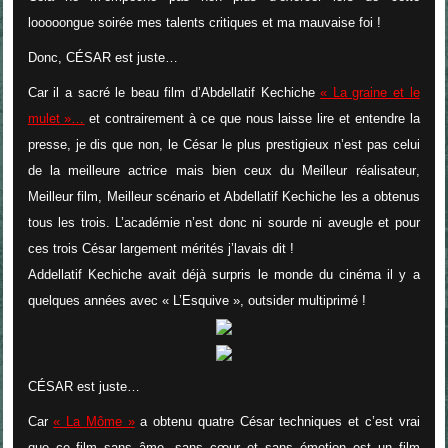
looooongue soirée mes talents critiques et ma mauvaise foi !
Donc, C
É
SAR est juste…
Car il a sacré le beau film d’Abdellatif Kechiche
«
La graine et le
mulet
»…
et contrairement à ce que nous laisse lire et entendre la
presse, je dis que non, le César le plus prestigieux n’est pas celui
de la meilleure actrice mais bien ceux du
Meilleur réalisateur
,
Meilleur film
,
Meilleur scénario
et Abdellatif Kechiche les a obtenus
tous les trois. L’académie n’est donc ni sourde ni aveugle et pour
ces trois César largement mérités j’lavais dit !
Addellatif Kechiche avait déjà surpris le monde du cinéma il y a
quelques années avec « L’Esquive », outsider multiprimé !
C
É
SAR est juste…
Car
« La Môme »
a obtenu quatre César techniques et c’est vrai
que ce film sans âme, sans cœur et sans émotion est un film