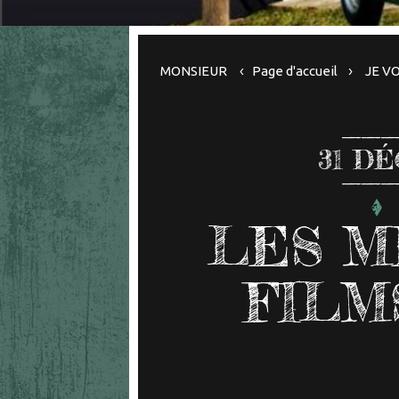
MONSIEUR
Page d'accueil
JE V
31
DÉ
LES M
FILM